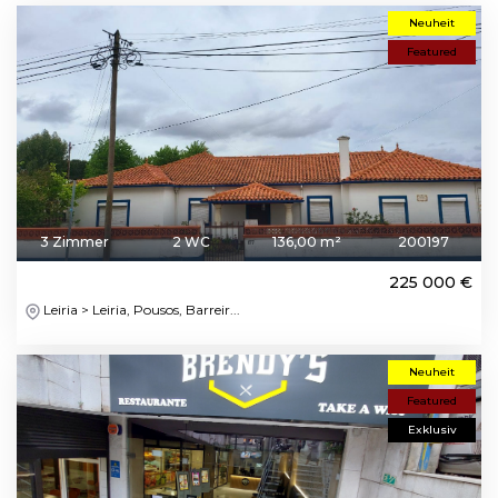
Neuheit
Featured
3 Zimmer
2 WC
136,00 m²
200197
225 000 €
Leiria > Leiria, Pousos, Barreir...
Neuheit
Featured
Exklusiv