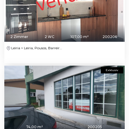
2 Zimmer
2 WC
107,00 m²
200206
Leiria > Leiria, Pousos, Barreir...
Exklusiv
74,00 m²
200205