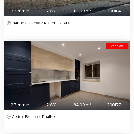
3 Zimmer
2 WC
118,00 m²
200184
Marinha Grande > Marinha Grande
vendido
2 Zimmer
2 WC
94,00 m²
200177
Castelo Branco > Tinalhas