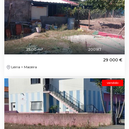
25,00 m²
200187
29 000 €
Leiria > Maceira
vendido