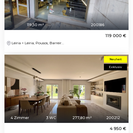
119,50 m²
200186
119 000 €
Leiria > Leiria, Pousos, Barreir...
Neuheit
Exklusiv
4 Zimmer
3 WC
277,80 m²
200212
4 950 €