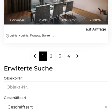
3 Zimmer
2 WC
126,10 m²
200174
auf Anfrage
Leiria > Leiria, Pousos, Barreir...
1
2
3
4
Erwiterte Suche
Objekt-Nr.:
Geschäftsart