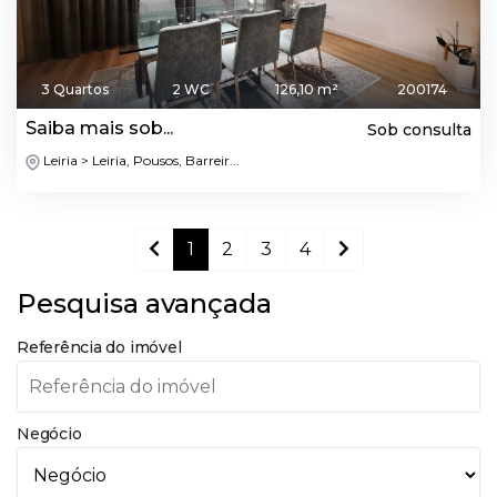
3 Quartos
2 WC
126,10 m²
200174
Saiba mais sob...
Sob consulta
Leiria > Leiria, Pousos, Barreir...
1
2
3
4
Pesquisa avançada
Referência do imóvel
Negócio