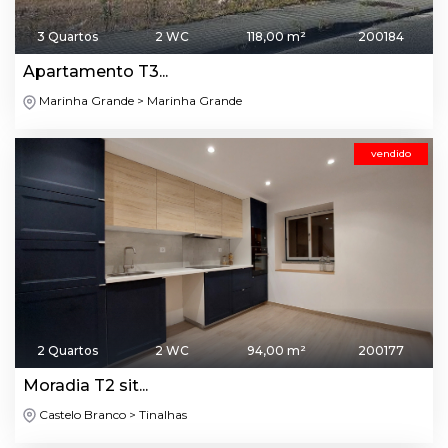
3 Quartos
2 WC
118,00 m²
200184
Apartamento T3...
Marinha Grande > Marinha Grande
vendido
2 Quartos
2 WC
94,00 m²
200177
Moradia T2 sit...
Castelo Branco > Tinalhas