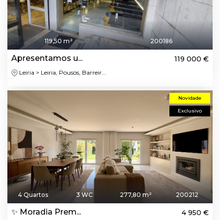
119,50 m²
200186
Apresentamos u...
119 000 €
Leiria > Leiria, Pousos, Barreir...
Novidade
Exclusivo
4 Quartos
3 WC
277,80 m²
200212
✨ Moradia Prem...
4 950 €