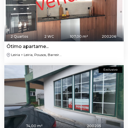
2 Quartos
2 WC
107,00 m²
200206
Ótimo apartame...
Leiria > Leiria, Pousos, Barreir...
Exclusivo
74,00 m²
200205