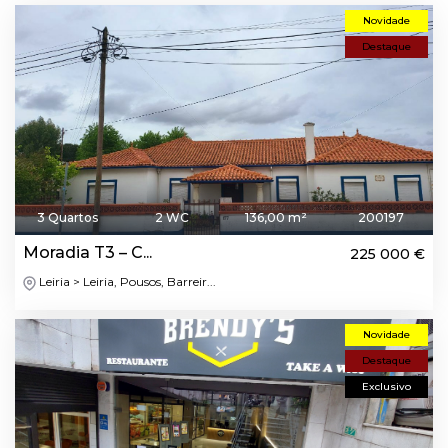
Novidade
Destaque
3 Quartos
2 WC
136,00 m²
200197
Moradia T3 – C...
225 000 €
Leiria > Leiria, Pousos, Barreir...
Novidade
Destaque
Exclusivo